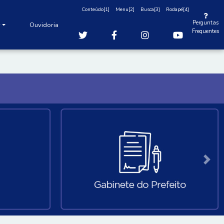
Conteúdo[1]
Menu[2]
Busca[3]
Rodapé[4]
Perguntas
r
Ouvidoria
Frequentes
Anter